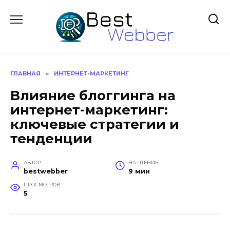
Перейти
к
содержанию
ГЛАВНАЯ
»
ИНТЕРНЕТ-МАРКЕТИНГ
Влияние блоггинга на
интернет-маркетинг:
ключевые стратегии и
тенденции
АВТОР
НА ЧТЕНИЕ
bestwebber
9 мин
ПРОСМОТРОВ
5