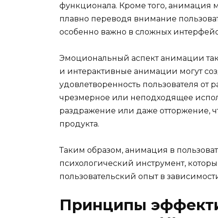
функционала. Кроме того, анимация 
плавно переводя внимание пользовате
особенно важно в сложных интерфейс
Эмоциональный аспект анимации так
и интерактивные анимации могут со
удовлетворенность пользователя от р
чрезмерное или неподходящее испо
раздражение или даже отторжение, ч
продукта.
Таким образом, анимация в пользов
психологический инструмент, которы
пользовательский опыт в зависимости 
Принципы эффекти