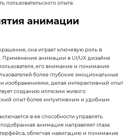
ь пользовательского опыта.
иятия анимации
крашение, она играет ключевую роль в
я. Применение анимации в UI/UX дизайне
пользователя, его внимание и понимание
ользователей более глубокие эмоциональные
ми изображениями, делая интерактивный опыт
твует созданию иллюзии живого
ский опыт более интуитивным и удобным.
ключается в её способности управлять
 подобранная анимация направляет глаза
нтерфейса, облегчая навигацию и понимание