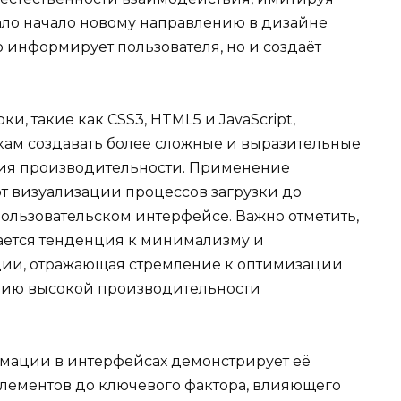
дало начало новому направлению в дизайне
 информирует пользователя, но и создаёт
, такие как CSS3, HTML5 и JavaScript,
кам создавать более сложные и выразительные
ия производительности. Применение
т визуализации процессов загрузки до
пользовательском интерфейсе. Важно отметить,
ается тенденция к минимализму и
ии, отражающая стремление к оптимизации
ению высокой производительности
имации в интерфейсах демонстрирует её
лементов до ключевого фактора, влияющего