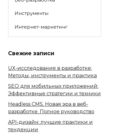
Инструменты
Интернет-маркетинг
Свежие записи
UX-исследования в разработке:
Методы, инструменты и практика
SEO для мобильных приложений:
Эффективные стратегии и техники
Headless CMS. Новая эра в веб-
разработке. Полное руководство
API-дизайн: лучшие практики и
тенденции