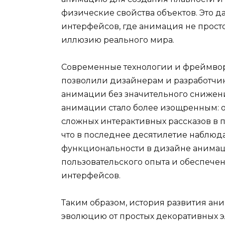
физические свойства объектов. Это 
интерфейсов, где анимация не просто
иллюзию реального мира.
Современные технологии и фреймворки
позволили дизайнерам и разработчи
анимации без значительного снижен
анимации стало более изощренным: о
сложных интерактивных рассказов в 
что в последнее десятилетие наблюд
функциональности в дизайне анимац
пользовательского опыта и обеспеч
интерфейсов.
Таким образом, история развития ан
эволюцию от простых декоративных э