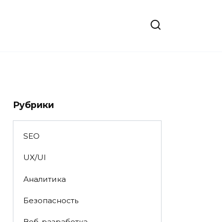
Рубрики
SEO
UX/UI
Аналитика
Безопасность
Веб-разработка