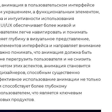
, анимация в пользовательском интерфейсе
ким украшением, а функциональным элементом,
а и интуитивности использования
UI/UX обеспечивает более живой и
ователям легче навигировать и понимать
ет глубину в визуальное представление,
элементов интерфейса и направляет внимание
Важно понимать, что анимация должна быть
не перегрузить пользователя и не снизить
етом этих аспектов, анимация становится
 дизайнеров, способным существенно
ффективное использование анимации не только
и способствует более глубокому
ользователем, что является ключевым
овых продуктов.