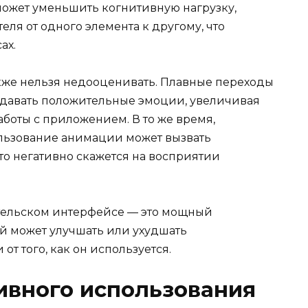
может уменьшить когнитивную нагрузку,
ля от одного элемента к другому, что
ах.
же нельзя недооценивать. Плавные переходы
здавать положительные эмоции, увеличивая
аботы с приложением. В то же время,
льзование анимации может вызвать
то негативно скажется на восприятии
ательском интерфейсе — это мощный
й может улучшать или ухудшать
от того, как он используется.
вного использования