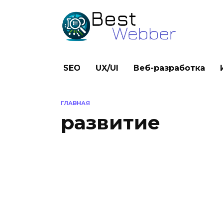
Перейти
к
содержанию
SEO
UX/UI
Веб-разработка
ГЛАВНАЯ
развитие
UX/UI